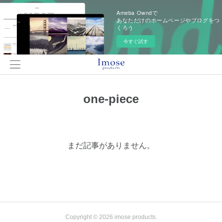
Ameba Owndで
あなただけのホームページやブログをつ
くろう
今すぐ試す
one-piece
まだ記事がありません。
Copyright ©
2026
imose products
.